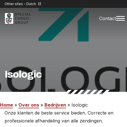
Other sites - Dutch
open_in_new
menu
Contact
Special Cargo Services
Special Cargo College
Isologic
Isologic
Home
Sectoren
Home
»
Over ons
»
Bedrijven
»
Isologic
Nieuws
Onze klanten de beste service bieden. Correcte en
professionele afhandeling van alle zendingen.
Over ons