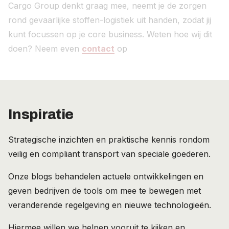
Cargo Group denkt graag mee, neemt je de zorgen
rond gevaarlijke stoffen-logistiek uit handen, zodat jij
kunt focussen op je core business. Weten hoe wij dit
doen? Neem even
contact
op
Inspiratie
Strategische inzichten en praktische kennis rondom
veilig en compliant transport van speciale goederen.
Onze blogs behandelen actuele ontwikkelingen en
geven bedrijven de tools om mee te bewegen met
veranderende regelgeving en nieuwe technologieën.
Hiermee willen we helpen vooruit te kijken en