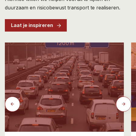
duurzaam en risicobewust transport te realiseren.
Laat je inspireren
arrow_back
arrow_forward